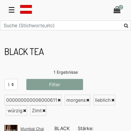
0
☰
BLACK TEA
1 Ergebnisse
Filter
000000000006000611
morgens
lieblich
würzig
Zimt
BLACK
Stärke:
Mumbai Chai