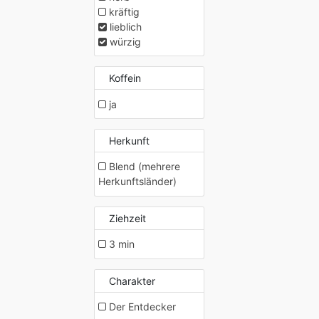
kräftig
lieblich
würzig
Koffein
ja
Herkunft
Blend (mehrere
Herkunftsländer)
Ziehzeit
3 min
Charakter
Der Entdecker