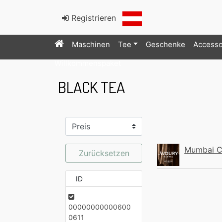
Registrieren
Maschinen
Tee
Geschenke
Accesso
Willkommenspaket
BLACK TEA
Mumbai C
Zurücksetzen
ID
00000000000600
0611