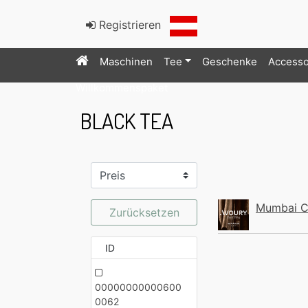
Registrieren
Maschinen
Tee
Geschenke
Accesso
Willkommenspaket
BLACK TEA
Mumbai C
Zurücksetzen
ID
00000000000600
0062