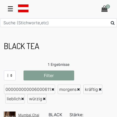
0
☰
BLACK TEA
1 Ergebnisse
Filter
000000000006000611
morgens
kräftig
lieblich
würzig
BLACK
Stärke:
Mumbai Chai