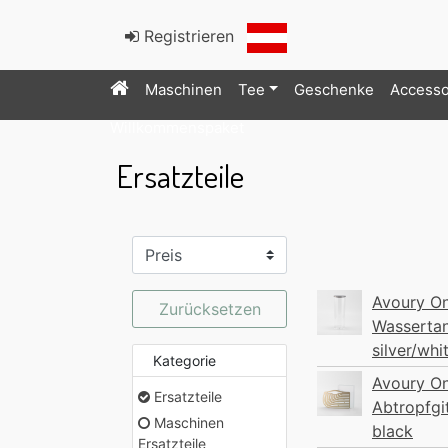
Registrieren
Maschinen
Tee
Geschenke
Accesso
Willkommenspaket
Ersatzteile
Avoury O
Zurücksetzen
Wasserta
silver/whi
Kategorie
Avoury O
Ersatzteile
Abtropfgi
Maschinen
black
Ersatzteile