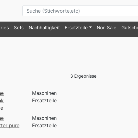
ries
Sets
Nachhaltigkeit
Ersatzteile
Non Sale
Gutsch
3 Ergebnisse
ne
Maschinen
nk
Ersatzteile
te
ne
Maschinen
tter pure
Ersatzteile