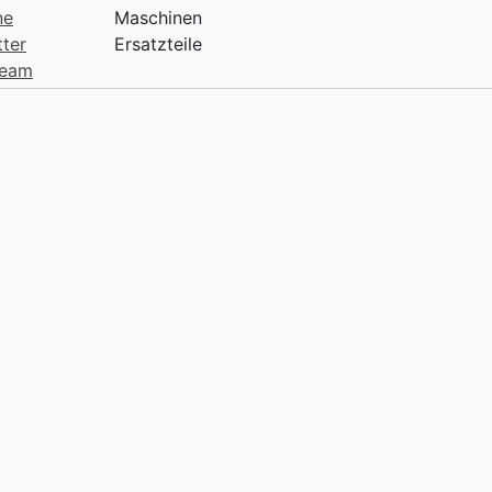
ne
Maschinen
tter
Ersatzteile
ream