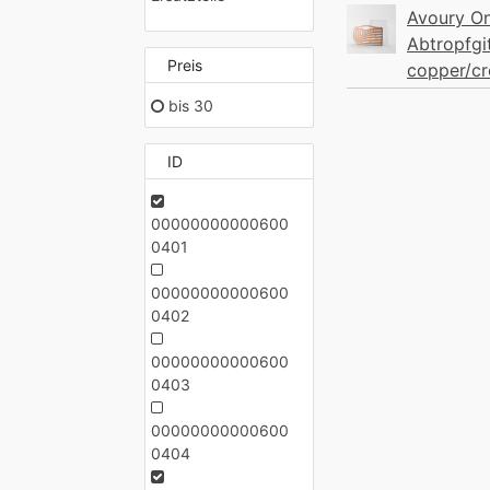
Avoury O
Abtropfgi
Preis
copper/c
bis 30
ID
00000000000600
0401
00000000000600
0402
00000000000600
0403
00000000000600
0404