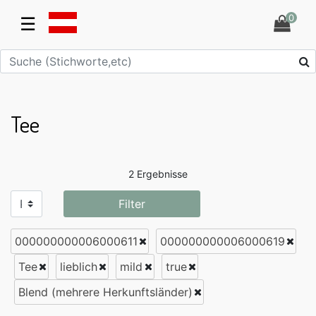
0
☰
Tee
2 Ergebnisse
Filter
000000000006000611
000000000006000619
Tee
lieblich
mild
true
Blend (mehrere Herkunftsländer)