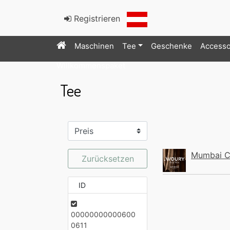
Registrieren
Maschinen
Tee
Geschenke
Accesso
Willkommenspaket
Tee
Mumbai C
Zurücksetzen
ID
00000000000600
0611