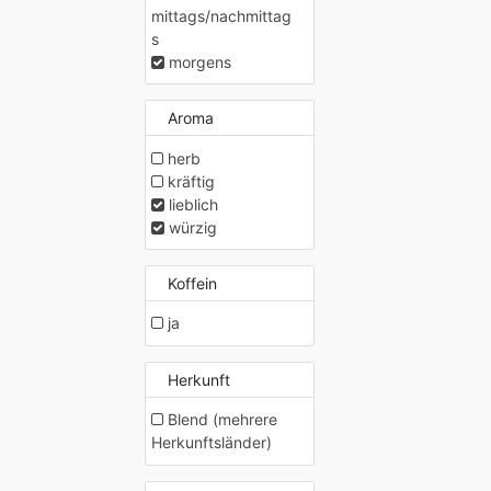
mittags/nachmittag
s
morgens
Aroma
herb
kräftig
lieblich
würzig
Koffein
ja
Herkunft
Blend (mehrere
Herkunftsländer)