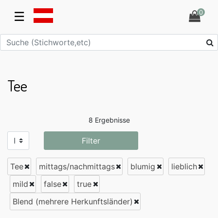
0
☰
Tee
8 Ergebnisse
Filter
Tee
mittags/nachmittags
blumig
lieblich
mild
false
true
Blend (mehrere Herkunftsländer)