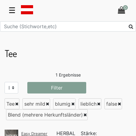
0
☰
Tee
1 Ergebnisse
Filter
Tee
sehr mild
blumig
lieblich
false
Blend (mehrere Herkunftsländer)
HERBAL
Stärke:
Easy Dreamer