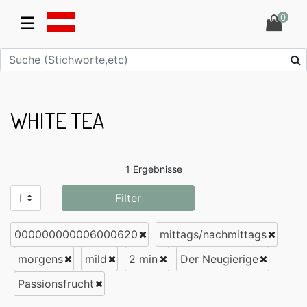
0
☰
WHITE TEA
1 Ergebnisse
Filter
000000000006000620
mittags/nachmittags
morgens
mild
2 min
Der Neugierige
Passionsfrucht