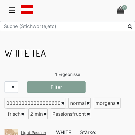
0
☰
WHITE TEA
1 Ergebnisse
Filter
000000000006000620
normal
morgens
frisch
2 min
Passionsfrucht
WHITE
Stärke:
Light Passion