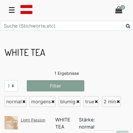
0
☰
WHITE TEA
1 Ergebnisse
Filter
normal
morgens
blumig
true
2 min
WHITE
Stärke:
Light Passion
TEA
normal