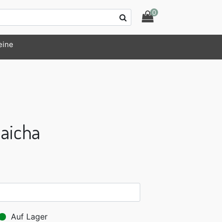
0
eine
maicha
Auf Lager