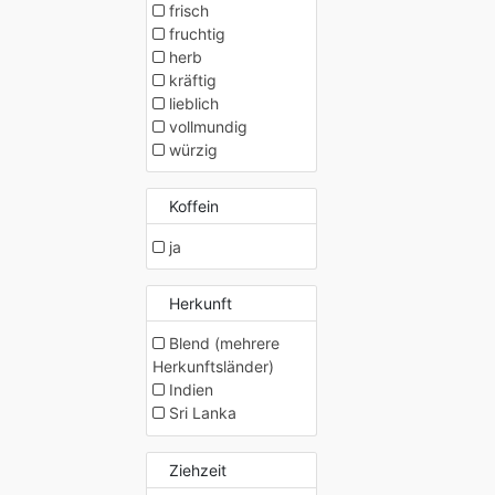
frisch
fruchtig
herb
kräftig
lieblich
vollmundig
würzig
Koffein
ja
Herkunft
Blend (mehrere
Herkunftsländer)
Indien
Sri Lanka
Ziehzeit