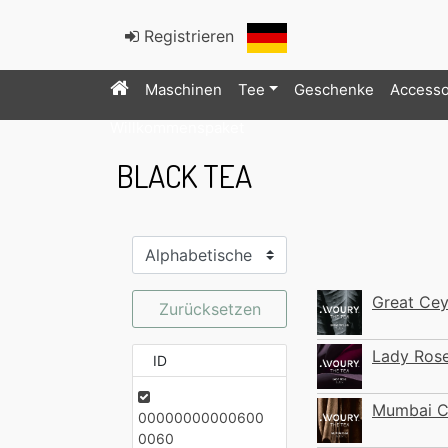
Registrieren
Maschinen
Tee
Geschenke
Accesso
Willkommenspaket
BLACK TEA
Great Cey
Zurücksetzen
Lady Ros
ID
Mumbai C
00000000000600
0060