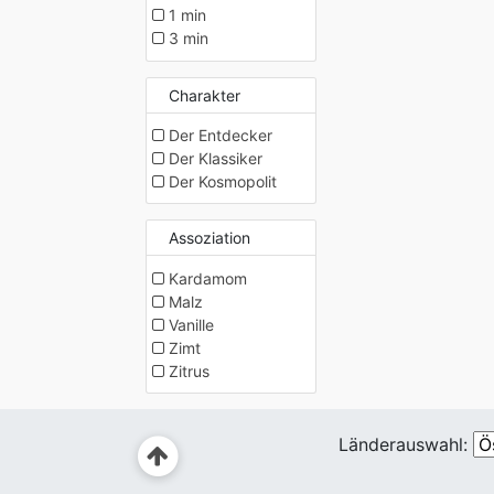
1 min
3 min
Charakter
Der Entdecker
Der Klassiker
Der Kosmopolit
Assoziation
Kardamom
Malz
Vanille
Zimt
Zitrus
Länderauswahl: