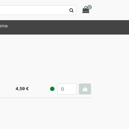
0
eine
4,59 €