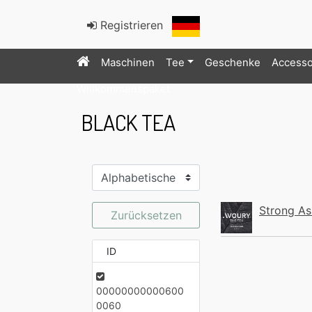
Registrieren
Maschinen
Tee
Geschenke
Accesso
Willkommenspaket
BLACK TEA
Strong A
Zurücksetzen
ID
00000000000600
0060