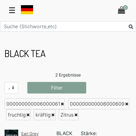
0
☰
BLACK TEA
2 Ergebnisse
Filter
000000000006000061
000000000006000609
fruchtig
kräftig
Zitrus
BLACK
Stärke:
Earl Grey