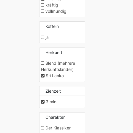
kräftig
vollmundig
Koffein
ja
Herkunft
Blend (mehrere
Herkunftsländer)
Sri Lanka
Ziehzeit
3 min
Charakter
Der Klassiker