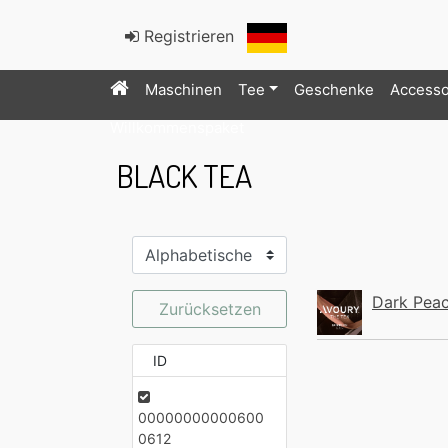
Registrieren
Maschinen
Tee
Geschenke
Accesso
Willkommenspaket
BLACK TEA
Dark Pea
Zurücksetzen
ID
00000000000600
0612