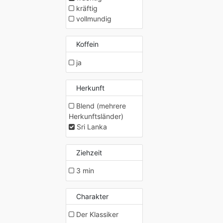
kräftig
vollmundig
Koffein
ja
Herkunft
Blend (mehrere
Herkunftsländer)
Sri Lanka
Ziehzeit
3 min
Charakter
Der Klassiker