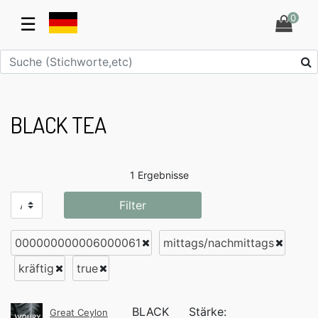
0
☰
BLACK TEA
1 Ergebnisse
Filter
000000000006000061
mittags/nachmittags
kräftig
true
BLACK
Stärke:
Great Ceylon