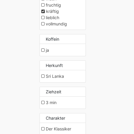
fruchtig
kräftig
lieblich
vollmundig
Koffein
ja
Herkunft
Sri Lanka
Ziehzeit
3 min
Charakter
Der Klassiker