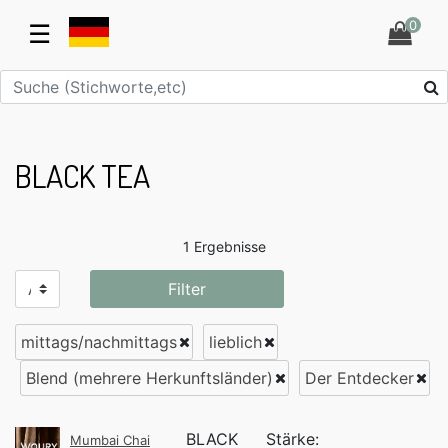
0
☰
BLACK TEA
1 Ergebnisse
Filter
mittags/nachmittags
lieblich
Blend (mehrere Herkunftsländer)
Der Entdecker
BLACK
Stärke:
Mumbai Chai