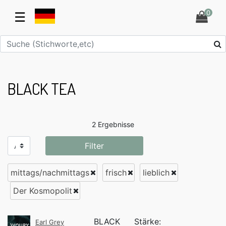
0
☰
BLACK TEA
2 Ergebnisse
Filter
mittags/nachmittags
frisch
lieblich
Der Kosmopolit
BLACK
Stärke:
Earl Grey