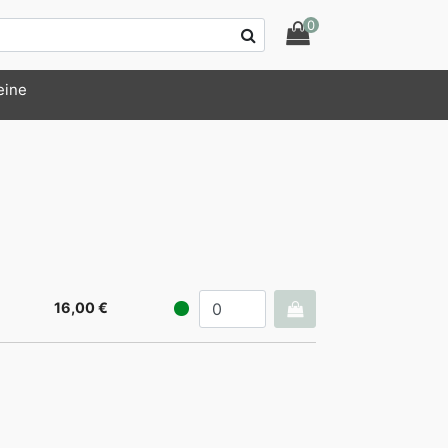
0
eine
16,00 €