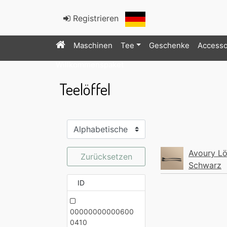
Registrieren
Maschinen
Tee
Geschenke
Accesso
Willkommenspaket
Teelöffel
Avoury Lö
Zurücksetzen
Schwarz
ID
00000000000600
0410