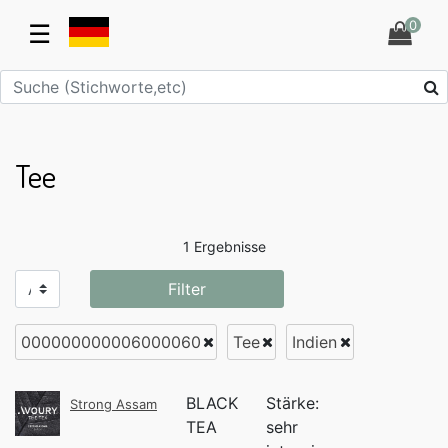
0
☰
Tee
1 Ergebnisse
Filter
000000000006000060
Tee
Indien
BLACK
Stärke:
Strong Assam
TEA
sehr