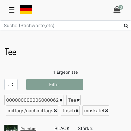
0
☰
Tee
1 Ergebnisse
Filter
000000000006000062
Tee
mittags/nachmittags
frisch
muskatel
BLACK
Stärke:
Premium