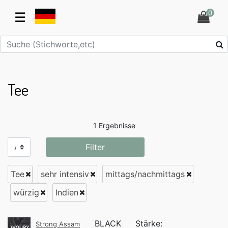
0
☰
Tee
1 Ergebnisse
Filter
Tee
sehr intensiv
mittags/nachmittags
würzig
Indien
BLACK
Stärke:
Strong Assam