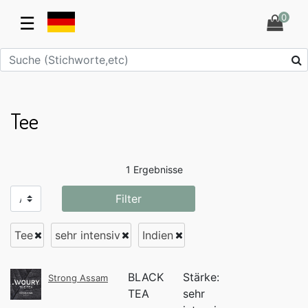
0
☰
Tee
1 Ergebnisse
Filter
Tee
sehr intensiv
Indien
BLACK
Stärke:
Strong Assam
TEA
sehr