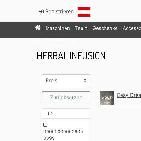
Registrieren
Maschinen
Tee
Geschenke
Accesso
Willkommenspaket
HERBAL INFUSION
Easy Dre
Zurücksetzen
ID
00000000000600
0099