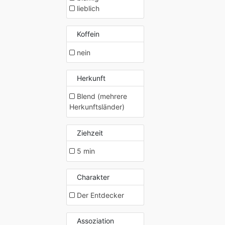
lieblich
Koffein
nein
Herkunft
Blend (mehrere
Herkunftsländer)
Ziehzeit
5 min
Charakter
Der Entdecker
Assoziation