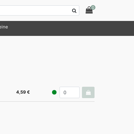
0
eine
4,59 €