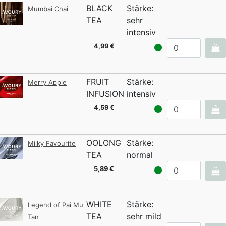
BLACK
Stärke:
Mumbai Chai
TEA
sehr
intensiv
4,99 €
FRUIT
Stärke:
Merry Apple
INFUSION
intensiv
4,59 €
OOLONG
Stärke:
Milky Favourite
TEA
normal
5,89 €
WHITE
Stärke:
Legend of Pai Mu
TEA
sehr mild
Tan