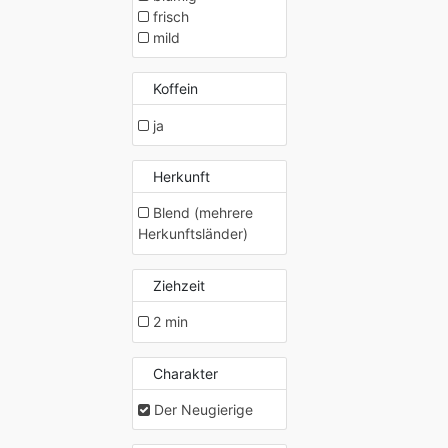
frisch
mild
Koffein
ja
Herkunft
Blend (mehrere
Herkunftsländer)
Ziehzeit
2 min
Charakter
Der Neugierige