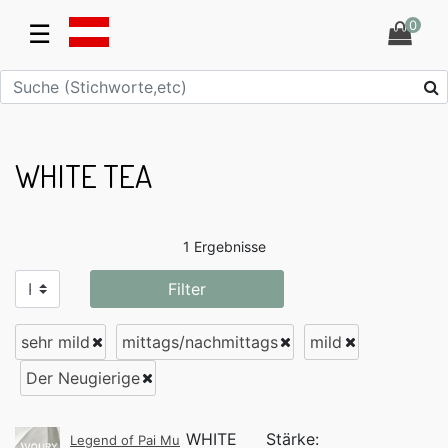
0
☰
WHITE TEA
1 Ergebnisse
Filter
sehr mild
mittags/nachmittags
mild
Der Neugierige
WHITE
Stärke:
Legend of Pai Mu