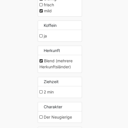
frisch
mild
Koffein
ja
Herkunft
Blend (mehrere
Herkunftsländer)
Ziehzeit
2 min
Charakter
Der Neugierige